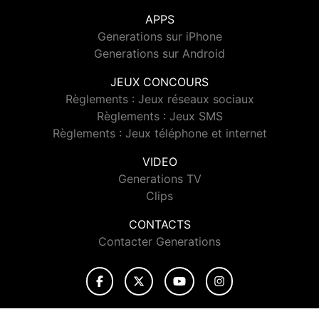
APPS
Generations sur iPhone
Generations sur Android
JEUX CONCOURS
Règlements : Jeux réseaux sociaux
Règlements : Jeux SMS
Règlements : Jeux téléphone et internet
VIDEO
Generations TV
Clips
CONTACTS
Contacter Generations