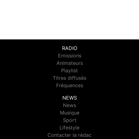
RADIO
Emissions
Animateurs
Playlist
Titres diffusés
Fréquences
NEWS
News
Musique
Sport
Lifestyle
Contacter la rédac