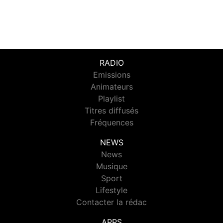
RADIO
Emissions
Animateurs
Playlist
Titres diffusés
Fréquences
NEWS
News
Musique
Sport
Lifestyle
Contacter la rédac
APPS