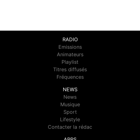
RADIO
Emissions
Animateurs
Playlist
Titres diffusés
Fréquences
NEWS
News
Musique
Sport
Lifestyle
Contacter la rédac
APPS