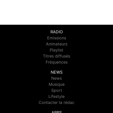
RADIO
Emissions
Animateurs
Playlist
Titres diffusés
Fréquences
NEWS
News
Musique
Sport
Lifestyle
Contacter la rédac
APPS