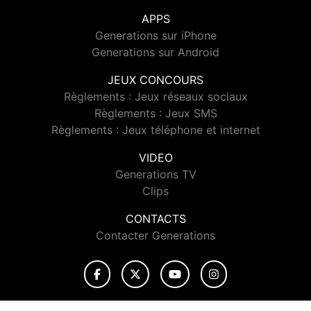
APPS
Generations sur iPhone
Generations sur Android
JEUX CONCOURS
Règlements : Jeux réseaux sociaux
Règlements : Jeux SMS
Règlements : Jeux téléphone et internet
VIDEO
Generations TV
Clips
CONTACTS
Contacter Generations