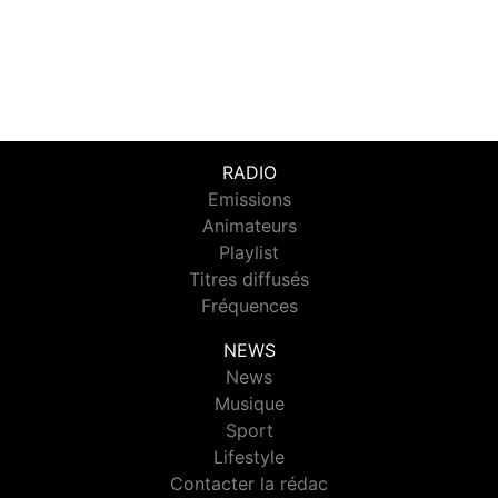
RADIO
Emissions
Animateurs
Playlist
Titres diffusés
Fréquences
NEWS
News
Musique
Sport
Lifestyle
Contacter la rédac