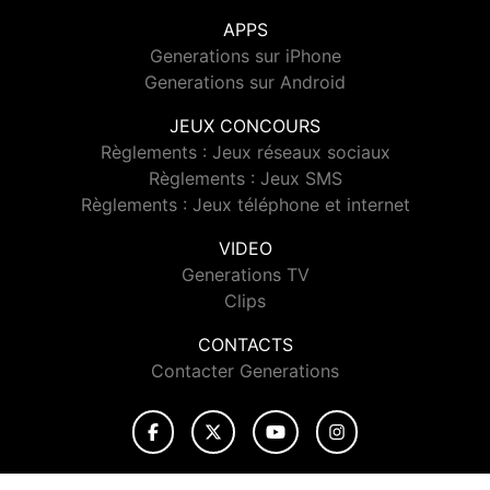
APPS
Generations sur iPhone
Generations sur Android
JEUX CONCOURS
Règlements : Jeux réseaux sociaux
Règlements : Jeux SMS
Règlements : Jeux téléphone et internet
VIDEO
Generations TV
Clips
CONTACTS
Contacter Generations