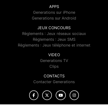
APPS
Generations sur iPhone
Generations sur Android
JEUX CONCOURS
Règlements : Jeux réseaux sociaux
Règlements : Jeux SMS
Règlements : Jeux téléphone et internet
VIDEO
Generations TV
Clips
CONTACTS
Contacter Generations