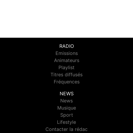
RADIO
Emissions
Animateurs
Playlist
Titres diffusés
Fréquences
NEWS
News
Musique
Sport
Lifestyle
Contacter la rédac