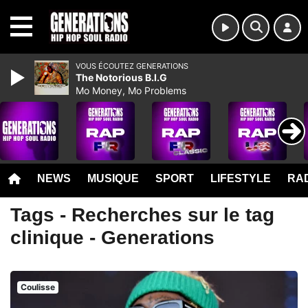
MENU
VOUS ÉCOUTEZ GENERATIONS
The Notorious B.I.G
Mo Money, Mo Problems
NEWS
MUSIQUE
SPORT
LIFESTYLE
RAD
Tags - Recherches sur le tag
clinique - Generations
Coulisse