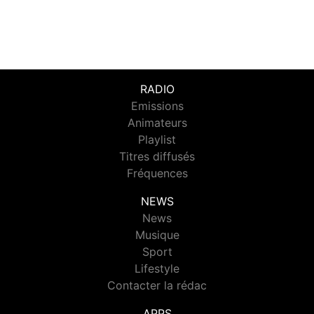
RADIO
Emissions
Animateurs
Playlist
Titres diffusés
Fréquences
NEWS
News
Musique
Sport
Lifestyle
Contacter la rédac
APPS