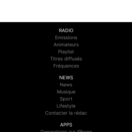
RADIO
Emissions
Animateurs
Playlist
Titres diffusés
Fréquences
NEWS
News
Musique
Sport
Lifestyle
Contacter la rédac
APPS
Generations sur iPhone