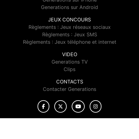
Generations sur Android
JEUX CONCOURS
Règlements : Jeux réseaux sociaux
Règlements : Jeux SMS
Règlements : Jeux téléphone et internet
VIDEO
Generations TV
Clips
CONTACTS
Contacter Generations
© 2026 Generations Tous droits réservés.
Signaler un contenu
-
Mentions légales
-
Politique de cookies
-