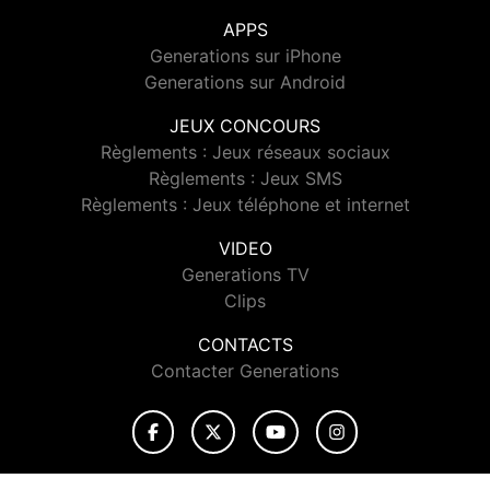
APPS
Generations sur iPhone
Generations sur Android
JEUX CONCOURS
Règlements : Jeux réseaux sociaux
Règlements : Jeux SMS
Règlements : Jeux téléphone et internet
VIDEO
Generations TV
Clips
CONTACTS
Contacter Generations