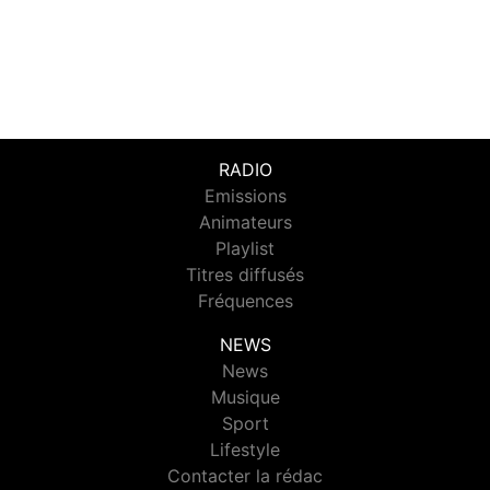
RADIO
Emissions
Animateurs
Playlist
Titres diffusés
Fréquences
NEWS
News
Musique
Sport
Lifestyle
Contacter la rédac