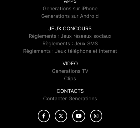
APPS
Generations sur iPhone
Generations sur Android
JEUX CONCOURS
Règlements : Jeux réseaux sociaux
Règlements : Jeux SMS
Règlements : Jeux téléphone et internet
VIDEO
Generations TV
Clips
CONTACTS
Contacter Generations