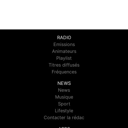
RADIO
Emissions
Animateurs
Playlist
Titres diffusés
Fréquences
NEWS
News
Musique
Sport
Lifestyle
Contacter la rédac