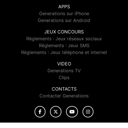
APPS
Generations sur iPhone
Generations sur Android
JEUX CONCOURS
Règlements : Jeux réseaux sociaux
Règlements : Jeux SMS
Règlements : Jeux téléphone et internet
VIDEO
Generations TV
Clips
CONTACTS
Contacter Generations