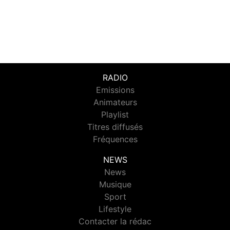
RADIO
Emissions
Animateurs
Playlist
Titres diffusés
Fréquences
NEWS
News
Musique
Sport
Lifestyle
Contacter la rédac