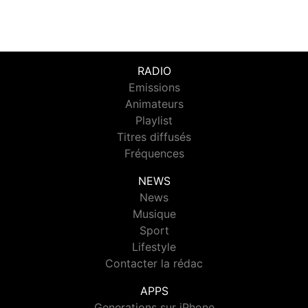
RADIO
Emissions
Animateurs
Playlist
Titres diffusés
Fréquences
NEWS
News
Musique
Sport
Lifestyle
Contacter la rédac
APPS
Generations sur iPhone