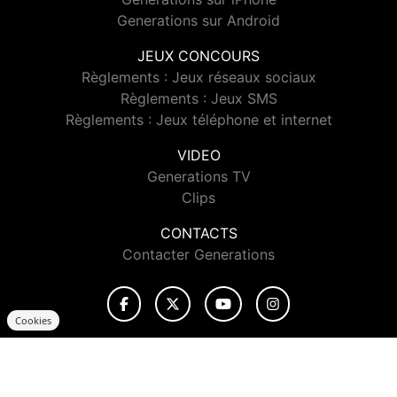
Generations sur Android
JEUX CONCOURS
Règlements : Jeux réseaux sociaux
Règlements : Jeux SMS
Règlements : Jeux téléphone et internet
VIDEO
Generations TV
Clips
CONTACTS
Contacter Generations
Cookies
© 2026 Generations Tous droits réservés.
Signaler un contenu
-
Mentions légales
-
Politique de cookies
-