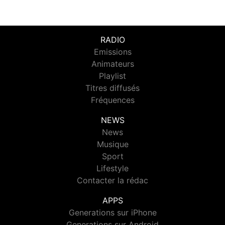
RADIO
Emissions
Animateurs
Playlist
Titres diffusés
Fréquences
NEWS
News
Musique
Sport
Lifestyle
Contacter la rédac
APPS
Generations sur iPhone
Generations sur Android