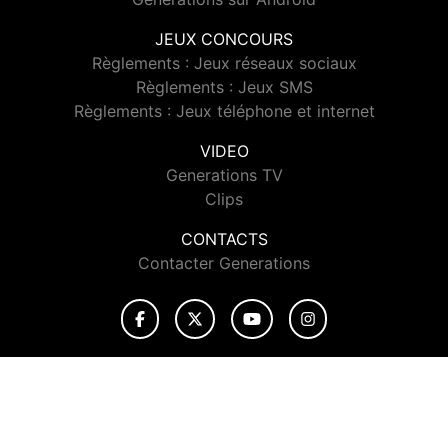
JEUX CONCOURS
Règlements : Jeux réseaux sociaux
Règlements : Jeux SMS
Règlements : Jeux téléphone et internet
VIDEO
Generations TV
Clips
CONTACTS
Contacter Generations
© 2026 Generations Tous droits réservés.
Signaler un contenu
-
Mentions légales
-
Politique de cookies
-