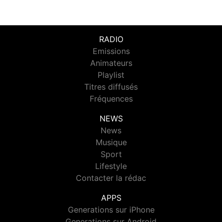
RADIO
Emissions
Animateurs
Playlist
Titres diffusés
Fréquences
NEWS
News
Musique
Sport
Lifestyle
Contacter la rédac
APPS
Generations sur iPhone
Generations sur Android