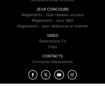
JEUX CONCOURS
Règlements : Jeux réseaux sociaux
Règlements : Jeux SMS
Règlements : Jeux téléphone et internet
VIDEO
Generations TV
Clips
CONTACTS
Contacter Generations
© 2026 Generations Tous droits réservés.
Signaler un contenu
-
Mentions légales
-
Politique de cookies
-