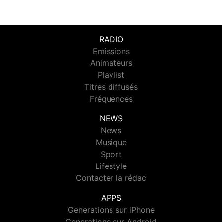
RADIO
Emissions
Animateurs
Playlist
Titres diffusés
Fréquences
NEWS
News
Musique
Sport
Lifestyle
Contacter la rédac
APPS
Generations sur iPhone
Generations sur Android