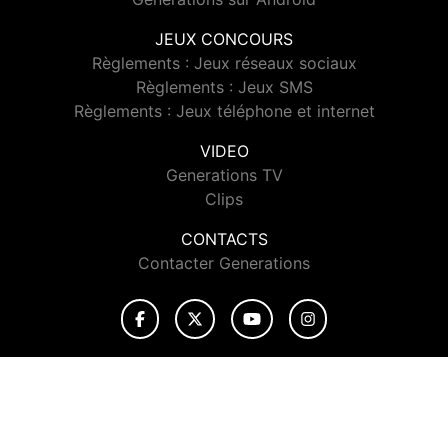
JEUX CONCOURS
Règlements : Jeux réseaux sociaux
Règlements : Jeux SMS
Règlements : Jeux téléphone et internet
VIDEO
Generations TV
Clips
CONTACTS
Contacter Generations
© 2026 Generations Tous droits réservés.
Signaler un contenu
-
Mentions légales
-
Politique de cookies
-