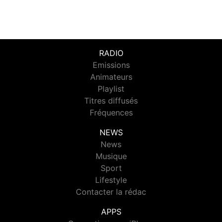
RADIO
Emissions
Animateurs
Playlist
Titres diffusés
Fréquences
NEWS
News
Musique
Sport
Lifestyle
Contacter la rédac
APPS