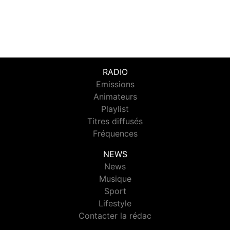
RADIO
Emissions
Animateurs
Playlist
Titres diffusés
Fréquences
NEWS
News
Musique
Sport
Lifestyle
Contacter la rédac