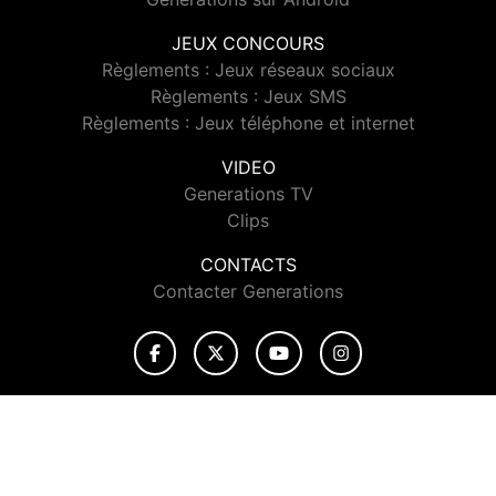
JEUX CONCOURS
Règlements : Jeux réseaux sociaux
Règlements : Jeux SMS
Règlements : Jeux téléphone et internet
VIDEO
Generations TV
Clips
CONTACTS
Contacter Generations
© 2026 Generations Tous droits réservés.
Signaler un contenu
-
Mentions légales
-
Politique de cookies
-