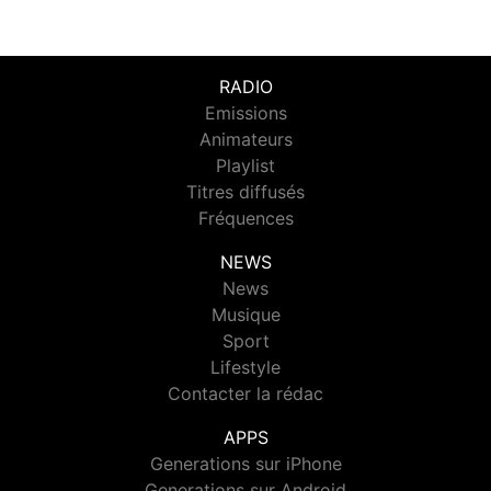
RADIO
Emissions
Animateurs
Playlist
Titres diffusés
Fréquences
NEWS
News
Musique
Sport
Lifestyle
Contacter la rédac
APPS
Generations sur iPhone
Generations sur Android