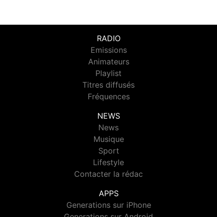
RADIO
Emissions
Animateurs
Playlist
Titres diffusés
Fréquences
NEWS
News
Musique
Sport
Lifestyle
Contacter la rédac
APPS
Generations sur iPhone
Generations sur Android