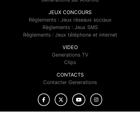
JEUX CONCOURS
Règlements : Jeux réseaux sociaux
Règlements : Jeux SMS
Règlements : Jeux téléphone et internet
VIDEO
Generations TV
Clips
CONTACTS
Contacter Generations
© 2026 Generations Tous droits réservés.
Signaler un contenu
-
Mentions légales
-
Politique de cookies
-