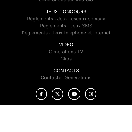
JEUX CONCOURS
Règlements : Jeux réseaux sociaux
Règlements : Jeux SMS
Règlements : Jeux téléphone et internet
VIDEO
Generations TV
Clips
CONTACTS
Contacter Generations
© 2026 Generations Tous droits réservés.
Signaler un contenu
-
Mentions légales
-
Politique de cookies
-