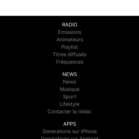
RADIO
Emissions
Animateurs
Playlist
Titres diffusés
Fréquences
NEWS
News
Musique
Sport
Lifestyle
Contacter la rédac
APPS
Generations sur iPhone
Generations sur Android