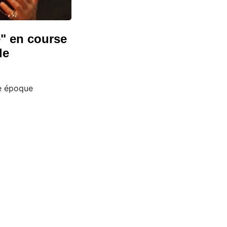
é" en course
le
e époque