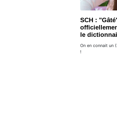
SCH : "Gâté"
officielleme
le dictionna
On en connait un (
!