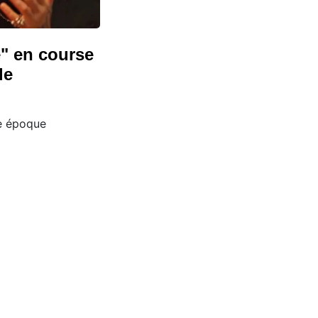
é" en course
le
e époque