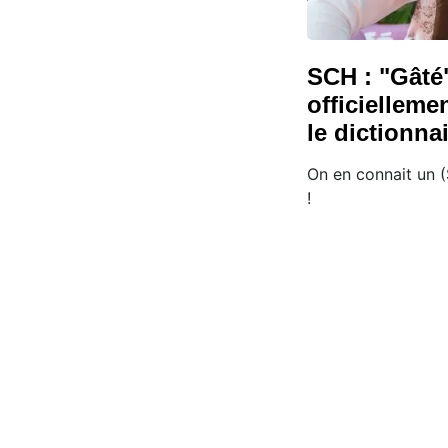
SCH : "Gâté"
officielleme
le dictionna
On en connait un (
!