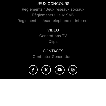
JEUX CONCOURS
Règlements : Jeux réseaux sociaux
Règlements : Jeux SMS
Règlements : Jeux téléphone et internet
VIDEO
Generations TV
Clips
CONTACTS
Contacter Generations
© 2026 Generations Tous droits réservés.
Signaler un contenu
-
Mentions légales
-
Politique de cookies
-
Contact