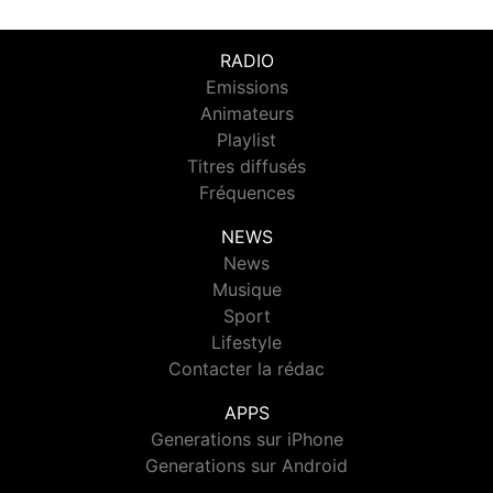
RADIO
Emissions
Animateurs
Playlist
Titres diffusés
Fréquences
NEWS
News
Musique
Sport
Lifestyle
Contacter la rédac
APPS
Generations sur iPhone
Generations sur Android