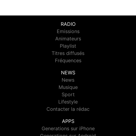
RADIO
Emissions
Animateurs
Playlist
Titres diffusés
Fréquences
NEWS
News
Musique
Sport
Lifestyle
Contacter la rédac
APPS
Generations sur iPhone
Generations sur Android