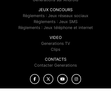
JEUX CONCOURS
Règlements : Jeux réseaux sociaux
Règlements : Jeux SMS
Règlements : Jeux téléphone et internet
VIDEO
Generations TV
Clips
CONTACTS
Contacter Generations
© 2026 Generations Tous droits réservés.
Signaler un contenu
-
Mentions légales
-
Politique de cookies
-