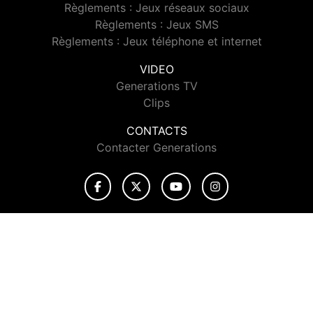
Règlements : Jeux réseaux sociaux
Règlements : Jeux SMS
Règlements : Jeux téléphone et internet
VIDEO
Generations TV
Clips
CONTACTS
Contacter Generations
© 2026 Generations Tous droits réservés.
Signaler un contenu
-
Mentions légales
-
Politique de cookies
-
Contact