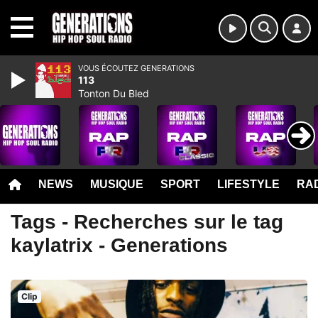
MENU
VOUS ÉCOUTEZ GENERATIONS
113
Tonton Du Bled
NEWS
MUSIQUE
SPORT
LIFESTYLE
RAD
Tags - Recherches sur le tag
kaylatrix - Generations
Clip