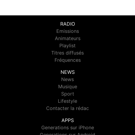
RADIO
Emissions
Animateurs
Playlist
Titres diffusés
Fréquences
NEWS
News
Musique
Sport
Lifestyle
Contacter la rédac
APPS
Generations sur iPhone
Generations sur Android