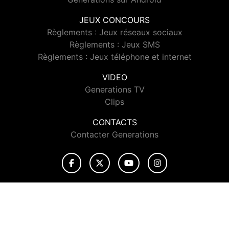
JEUX CONCOURS
Règlements : Jeux réseaux sociaux
Règlements : Jeux SMS
Règlements : Jeux téléphone et internet
VIDEO
Generations TV
Clips
CONTACTS
Contacter Generations
© 2026 Generations Tous droits réservés.
Signaler un contenu
-
Mentions légales
-
Politique de cookies
-