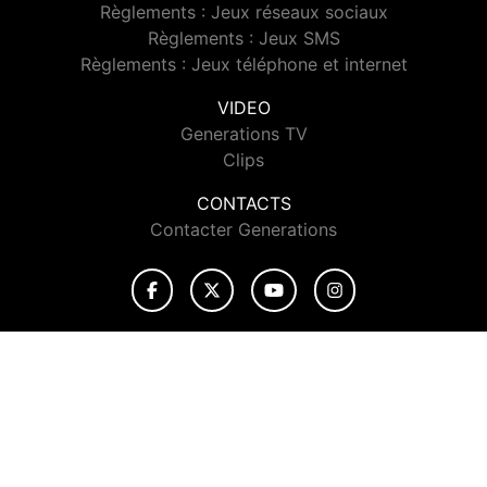
Règlements : Jeux réseaux sociaux
Règlements : Jeux SMS
Règlements : Jeux téléphone et internet
VIDEO
Generations TV
Clips
CONTACTS
Contacter Generations
© 2026 Generations Tous droits réservés.
Signaler un contenu
-
Mentions légales
-
Politique de cookies
-
Contact