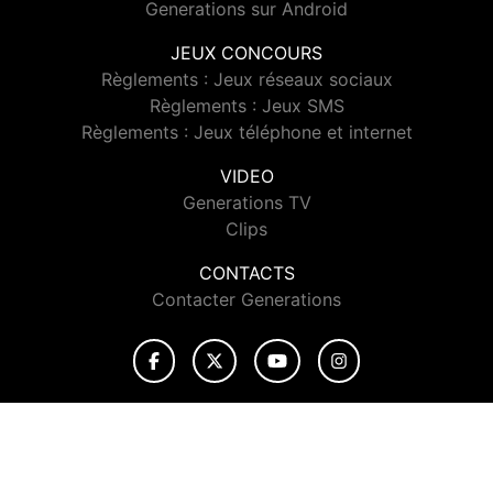
Generations sur Android
JEUX CONCOURS
Règlements : Jeux réseaux sociaux
Règlements : Jeux SMS
Règlements : Jeux téléphone et internet
VIDEO
Generations TV
Clips
CONTACTS
Contacter Generations
© 2026 Generations Tous droits réservés.
Signaler un contenu
-
Mentions légales
-
Politique de cookies
-