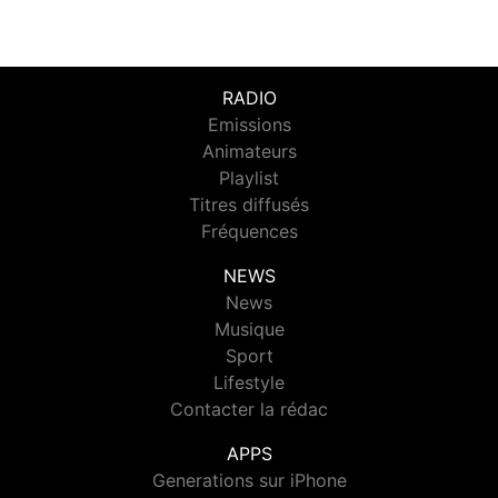
RADIO
Emissions
Animateurs
Playlist
Titres diffusés
Fréquences
NEWS
News
Musique
Sport
Lifestyle
Contacter la rédac
APPS
Generations sur iPhone