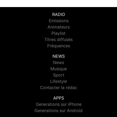
RADIO
Emissions
Animateurs
Playlist
Titres diffusés
Fréquences
NEWS
News
Musique
Sport
Lifestyle
Contacter la rédac
APPS
Generations sur iPhone
Generations sur Android