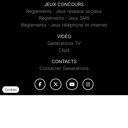
JEUX CONCOURS
Règlements : Jeux réseaux sociaux
Règlements : Jeux SMS
Règlements : Jeux téléphone et internet
VIDEO
Generations TV
Clips
CONTACTS
Contacter Generations
Cookies
© 2026 Generations Tous droits réservés.
Signaler un contenu
-
Mentions légales
-
Politique de cookies
-
Contact