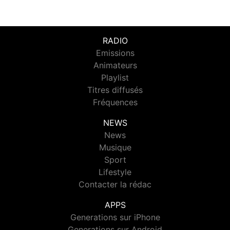
RADIO
Emissions
Animateurs
Playlist
Titres diffusés
Fréquences
NEWS
News
Musique
Sport
Lifestyle
Contacter la rédac
APPS
Generations sur iPhone
Generations sur Android