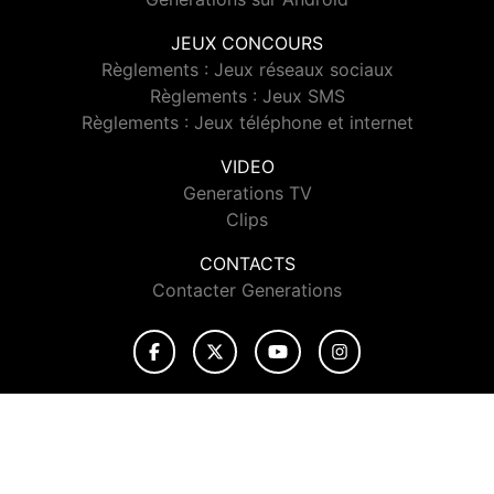
JEUX CONCOURS
Règlements : Jeux réseaux sociaux
Règlements : Jeux SMS
Règlements : Jeux téléphone et internet
VIDEO
Generations TV
Clips
CONTACTS
Contacter Generations
© 2026 Generations Tous droits réservés.
Signaler un contenu
-
Mentions légales
-
Politique de cookies
-