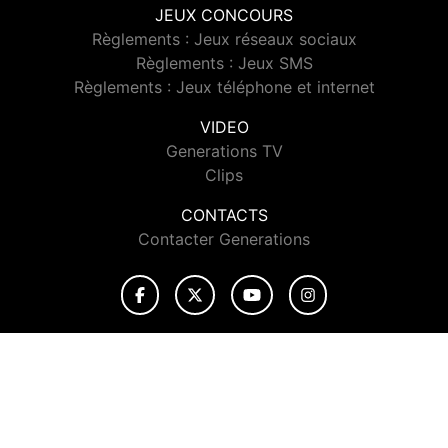
JEUX CONCOURS
Règlements : Jeux réseaux sociaux
Règlements : Jeux SMS
Règlements : Jeux téléphone et internet
VIDEO
Generations TV
Clips
CONTACTS
Contacter Generations
© 2026 Generations Tous droits réservés.
Signaler un contenu
-
Mentions légales
-
Politique de cookies
-
Contact