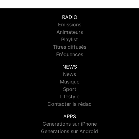
RADIO
Emissions
Animateurs
Playlist
Titres diffusés
Fréquences
NEWS
News
Musique
Sport
Lifestyle
Contacter la rédac
APPS
Generations sur iPhone
Generations sur Android