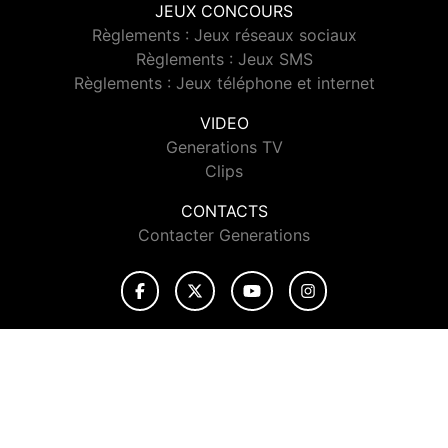
JEUX CONCOURS
Règlements : Jeux réseaux sociaux
Règlements : Jeux SMS
Règlements : Jeux téléphone et internet
VIDEO
Generations TV
Clips
CONTACTS
Contacter Generations
© 2026 Generations Tous droits réservés.
Signaler un contenu
-
Mentions légales
-
Politique de cookies
-
Contact