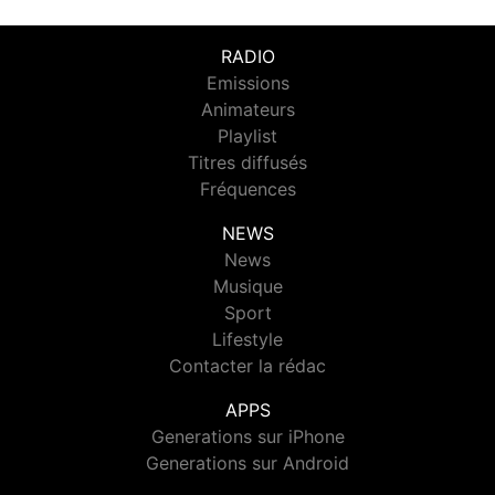
RADIO
Emissions
Animateurs
Playlist
Titres diffusés
Fréquences
NEWS
News
Musique
Sport
Lifestyle
Contacter la rédac
APPS
Generations sur iPhone
Generations sur Android