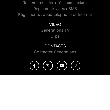
Règlements : Jeux réseaux sociaux
Règlements : Jeux SMS
Règlements : Jeux téléphone et internet
VIDEO
Generations TV
Clips
CONTACTS
Contacter Generations
© 2026 Generations Tous droits réservés.
Signaler un contenu
-
Mentions légales
-
Politique de cookies
-
Contact