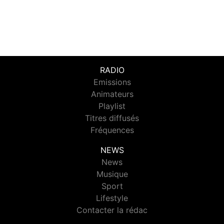
RADIO
Emissions
Animateurs
Playlist
Titres diffusés
Fréquences
NEWS
News
Musique
Sport
Lifestyle
Contacter la rédac