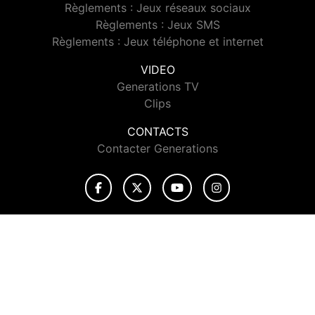
Règlements : Jeux réseaux sociaux
Règlements : Jeux SMS
Règlements : Jeux téléphone et internet
VIDEO
Generations TV
Clips
CONTACTS
Contacter Generations
© 2026 Generations Tous droits réservés.
Signaler un contenu
-
Mentions légales
-
Politique de cookies
-
Contact