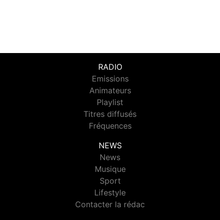
RADIO
Emissions
Animateurs
Playlist
Titres diffusés
Fréquences
NEWS
News
Musique
Sport
Lifestyle
Contacter la rédac