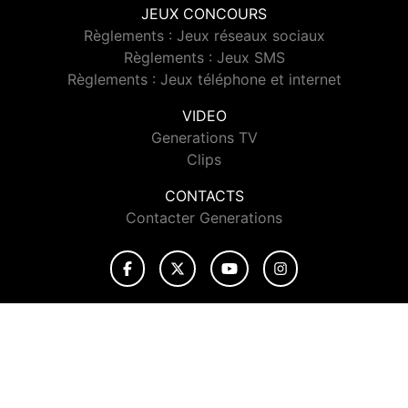
JEUX CONCOURS
Règlements : Jeux réseaux sociaux
Règlements : Jeux SMS
Règlements : Jeux téléphone et internet
VIDEO
Generations TV
Clips
CONTACTS
Contacter Generations
© 2026 Generations Tous droits réservés.
Signaler un contenu
-
Mentions légales
-
Politique de cookies
-
Contact