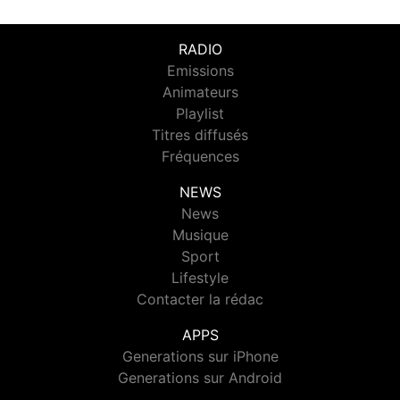
RADIO
Emissions
Animateurs
Playlist
Titres diffusés
Fréquences
NEWS
News
Musique
Sport
Lifestyle
Contacter la rédac
APPS
Generations sur iPhone
Generations sur Android