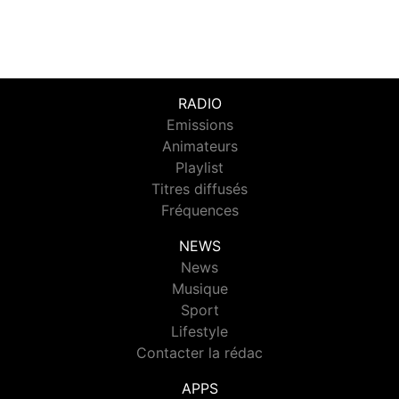
RADIO
Emissions
Animateurs
Playlist
Titres diffusés
Fréquences
NEWS
News
Musique
Sport
Lifestyle
Contacter la rédac
APPS