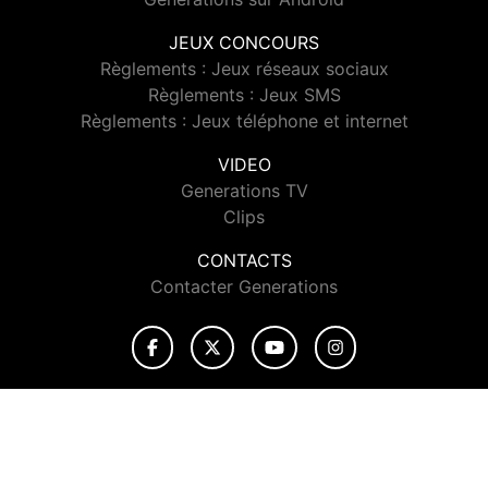
JEUX CONCOURS
Règlements : Jeux réseaux sociaux
Règlements : Jeux SMS
Règlements : Jeux téléphone et internet
VIDEO
Generations TV
Clips
CONTACTS
Contacter Generations
© 2026 Generations Tous droits réservés.
Signaler un contenu
-
Mentions légales
-
Politique de cookies
-