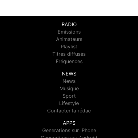
RADIO
Emissions
Animateurs
Playlist
Titres diffusés
Fréquences
NEWS
News
Musique
Sport
Lifestyle
Contacter la rédac
APPS
Generations sur iPhone
Generations sur Android