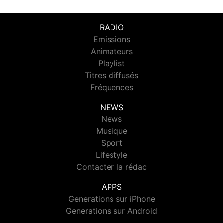
RADIO
Emissions
Animateurs
Playlist
Titres diffusés
Fréquences
NEWS
News
Musique
Sport
Lifestyle
Contacter la rédac
APPS
Generations sur iPhone
Generations sur Android