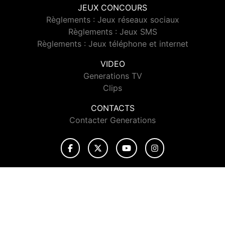
JEUX CONCOURS
Règlements : Jeux réseaux sociaux
Règlements : Jeux SMS
Règlements : Jeux téléphone et internet
VIDEO
Generations TV
Clips
CONTACTS
Contacter Generations
© 2026 Generations Tous droits réservés.
Signaler un contenu
-
Mentions légales
-
Politique de cookies
-
Contact