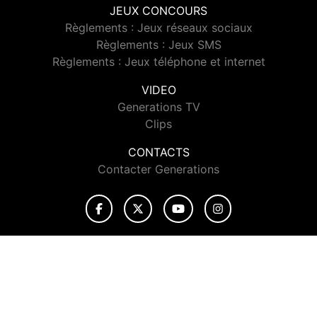
JEUX CONCOURS
Règlements : Jeux réseaux sociaux
Règlements : Jeux SMS
Règlements : Jeux téléphone et internet
VIDEO
Generations TV
Clips
CONTACTS
Contacter Generations
© 2026 Generations Tous droits réservés.
Signaler un contenu
-
Mentions légales
-
Politique de cookies
-
Contact