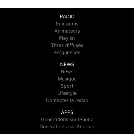
RADIO
Emissions
Animateurs
Playlist
Titres diffusés
Fréquences
NEWS
News
Musique
Sport
Lifestyle
Contacter la rédac
APPS
Generations sur iPhone
Generations sur Android