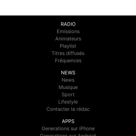
RADIO
Emissions
Animateurs
Playlist
Titres diffusés
Fréquences
NEWS
News
Musique
Sport
Lifestyle
Contacter la rédac
APPS
Generations sur iPhone
Generations sur Android