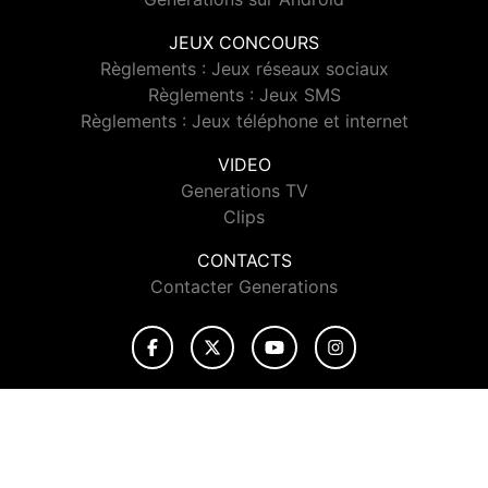
JEUX CONCOURS
Règlements : Jeux réseaux sociaux
Règlements : Jeux SMS
Règlements : Jeux téléphone et internet
VIDEO
Generations TV
Clips
CONTACTS
Contacter Generations
© 2026 Generations Tous droits réservés.
Signaler un contenu
-
Mentions légales
-
Politique de cookies
-