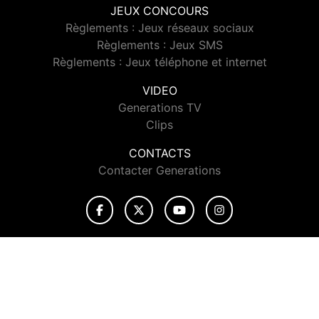
JEUX CONCOURS
Règlements : Jeux réseaux sociaux
Règlements : Jeux SMS
Règlements : Jeux téléphone et internet
VIDEO
Generations TV
Clips
CONTACTS
Contacter Generations
© 2026 Generations Tous droits réservés.
Signaler un contenu
-
Mentions légales
-
Politique de cookies
-
Contact