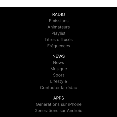
RADIO
Emissions
Animateurs
Playlist
Titres diffusés
Fréquences
NEWS
News
Musique
Sport
Lifestyle
Contacter la rédac
APPS
Generations sur iPhone
Generations sur Android