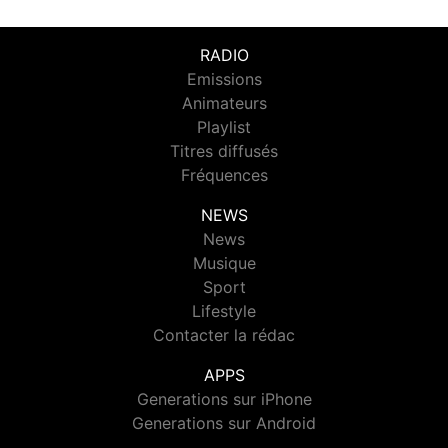
RADIO
Emissions
Animateurs
Playlist
Titres diffusés
Fréquences
NEWS
News
Musique
Sport
Lifestyle
Contacter la rédac
APPS
Generations sur iPhone
Generations sur Android