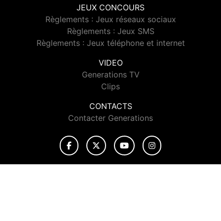
JEUX CONCOURS
Règlements : Jeux réseaux sociaux
Règlements : Jeux SMS
Règlements : Jeux téléphone et internet
VIDEO
Generations TV
Clips
CONTACTS
Contacter Generations
© 2026 Generations Tous droits réservés.
Signaler un contenu
-
Mentions légales
-
Politique de cookies
-
Contact