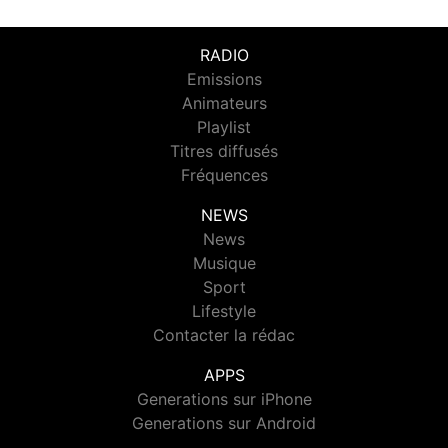
RADIO
Emissions
Animateurs
Playlist
Titres diffusés
Fréquences
NEWS
News
Musique
Sport
Lifestyle
Contacter la rédac
APPS
Generations sur iPhone
Generations sur Android