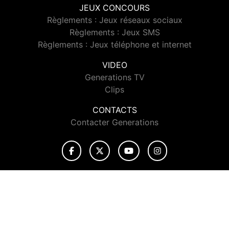
JEUX CONCOURS
Règlements : Jeux réseaux sociaux
Règlements : Jeux SMS
Règlements : Jeux téléphone et internet
VIDEO
Generations TV
Clips
CONTACTS
Contacter Generations
© 2026 Generations Tous droits réservés.
Signaler un contenu
-
Mentions légales
-
Politique de cookies
-
Contact