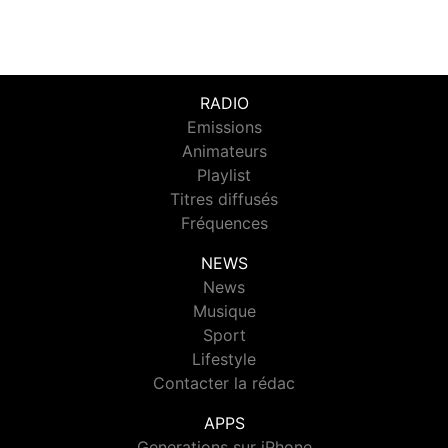
RADIO
Emissions
Animateurs
Playlist
Titres diffusés
Fréquences
NEWS
News
Musique
Sport
Lifestyle
Contacter la rédac
APPS
Generations sur iPhone