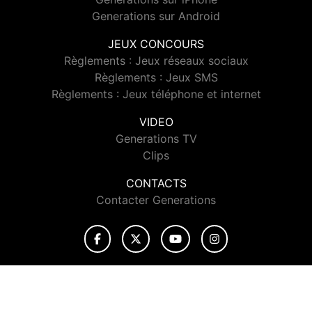
Generations sur Android
JEUX CONCOURS
Règlements : Jeux réseaux sociaux
Règlements : Jeux SMS
Règlements : Jeux téléphone et internet
VIDEO
Generations TV
Clips
CONTACTS
Contacter Generations
© 2026 Generations Tous droits réservés.
Signaler un contenu
-
Mentions légales
-
Politique de cookies
-