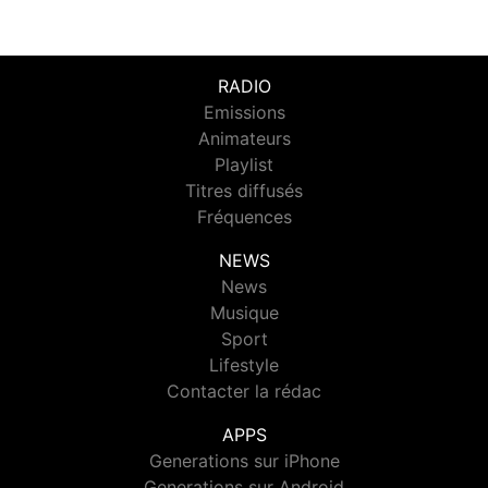
RADIO
Emissions
Animateurs
Playlist
Titres diffusés
Fréquences
NEWS
News
Musique
Sport
Lifestyle
Contacter la rédac
APPS
Generations sur iPhone
Generations sur Android