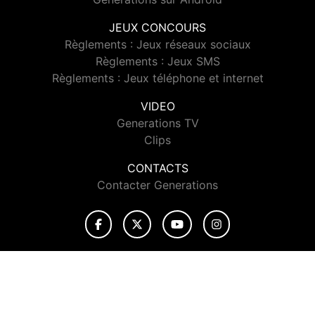
JEUX CONCOURS
Règlements : Jeux réseaux sociaux
Règlements : Jeux SMS
Règlements : Jeux téléphone et internet
VIDEO
Generations TV
Clips
CONTACTS
Contacter Generations
© 2026 Generations Tous droits réservés.
Signaler un contenu
-
Mentions légales
-
Politique de cookies
-