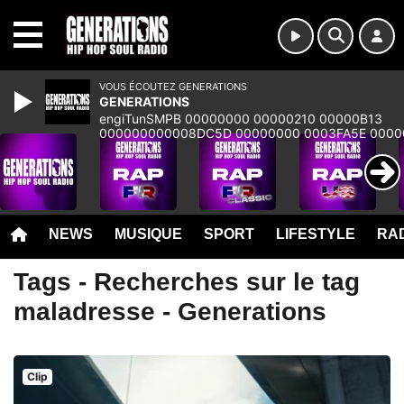
MENU
VOUS ÉCOUTEZ GENERATIONS
GENERATIONS
engiTunSMPB 00000000 00000210 00000B13
000000000008DC5D 00000000 0003FA5E 0000
00000000 00000000 00000000 00000000 000
NEWS
MUSIQUE
SPORT
LIFESTYLE
RAD
Tags - Recherches sur le tag
maladresse - Generations
Clip