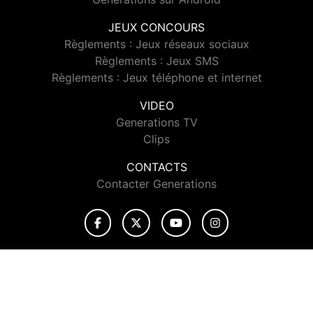
JEUX CONCOURS
Règlements : Jeux réseaux sociaux
Règlements : Jeux SMS
Règlements : Jeux téléphone et internet
VIDEO
Generations TV
Clips
CONTACTS
Contacter Generations
© 2026 Generations Tous droits réservés.
Signaler un contenu
-
Mentions légales
-
Politique de cookies
-