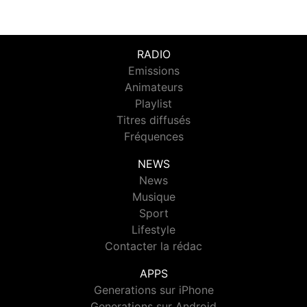
RADIO
Emissions
Animateurs
Playlist
Titres diffusés
Fréquences
NEWS
News
Musique
Sport
Lifestyle
Contacter la rédac
APPS
Generations sur iPhone
Generations sur Android