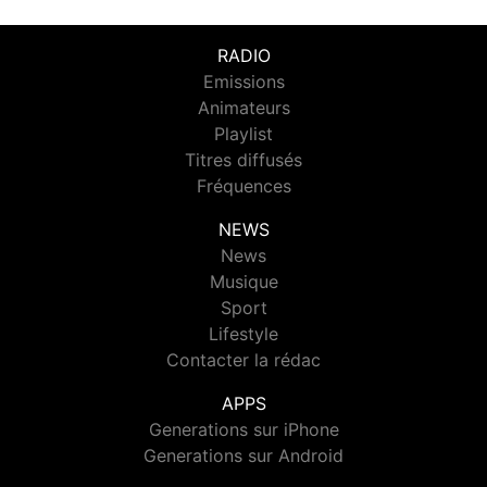
RADIO
Emissions
Animateurs
Playlist
Titres diffusés
Fréquences
NEWS
News
Musique
Sport
Lifestyle
Contacter la rédac
APPS
Generations sur iPhone
Generations sur Android