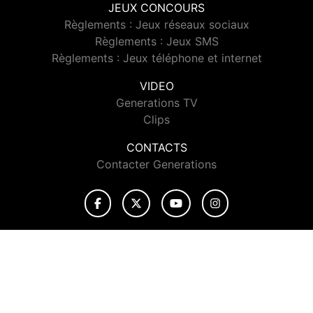
JEUX CONCOURS
Règlements : Jeux réseaux sociaux
Règlements : Jeux SMS
Règlements : Jeux téléphone et internet
VIDEO
Generations TV
Clips
CONTACTS
Contacter Generations
© 2026 Generations Tous droits réservés.
Signaler un contenu
-
Mentions légales
-
Politique de cookies
-
Contact